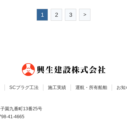
1
2
3
>
SCプラグ工法
施工実績
運航・所有船舶
お知
子園九番町13番25号
98-41-4665