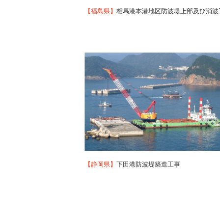
【福島県】
相馬港本港地区防波堤上部及び消波
【静岡県】
下田港防波堤築造工事