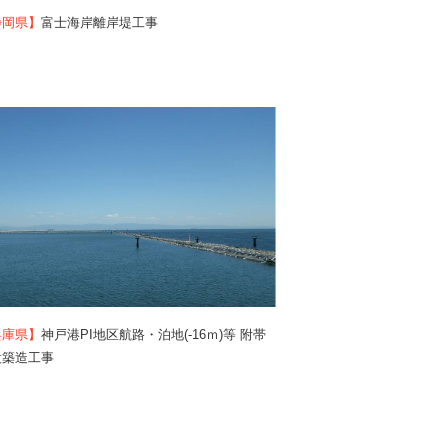
静岡県】
富士海岸離岸堤工事
兵庫県】
神戸港PI地区航路・泊地(-16ｍ)等 附帯
設築造工事